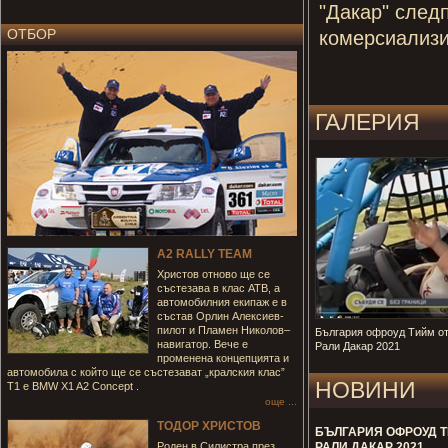
"Дакар" след
ОТБОР
комерсиализи
ГАЛЕРИЯ
A2 RALLY TEAM
Христов отново ще се
състезава в клас АТВ, а
автомобилния екипаж е в
състав Орлин Алексиев-
пилот и Пламен Николов–
България офроуд Тийм от
навигатор. Вече е
Рали Дакар 2021
променена концепцията и
автомобила с който ще се състезават „кралския клас”
НОВИНИ
Т1 е BMW X1 A2 Concept .
още ...
ТОДОР ХРИСТОВ
БЪЛГАРИЯ ОФРОУД Т
Роден в Силистра прeз
РАЛИ ДАКАР 2021