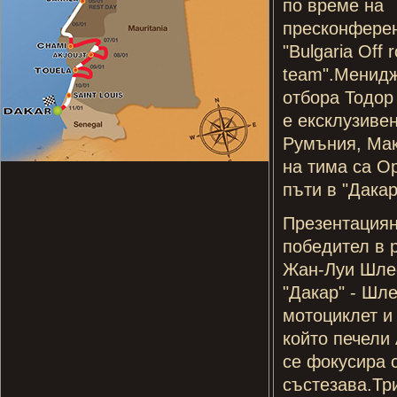
по време на
пресконфере
"Bulgaria Off 
team".Менид
отбора Тодор
е ексклузиве
Румъния, Мак
на тима са О
пъти в "Дакар
Презентациян
победител в р
Жан-Луи Шле
"Дакар" - Шле
мотоциклет и
който печели 
се фокусира 
състезава.Тр