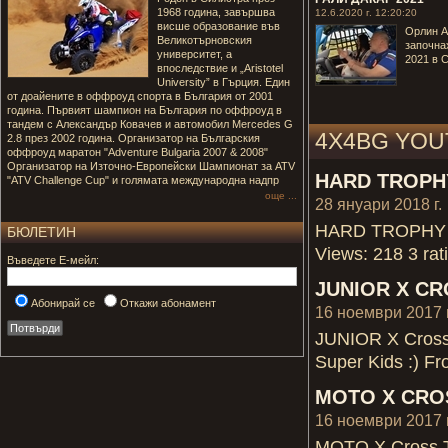
1968 година, завършва
12.6.2020 г. 12:20:20
висше образование във
Орлин А
Великотърновския
започнах
университет, а
2021 в 
впоследствие и „Aristotel
University” в Гърция. Един
от доайените в оффроуд спорта в България от 2001
година. Първият шампион на България по оффроуд в
тандем с Александър Ковачев и автомобил Mercedes G
4X4BG YOU
2.8 през 2002 година. Организатор на Българския
оффроуд маратон "Adventure Bulgaria 2007 & 2008"
Организатор на Източно-Европейски Шампионат за ATV
HARD TROPH
"ATV Challenge Cup" и голямата международна надпр
още ...
28 януари 2018 г.
HARD TROPHY Har
БЮЛЕТИН
Views: 218 3 rat
Въведете Е-мейл:
JUNIOR X CR
Абонирай се
Откажи абонамент
16 ноември 2017 г
JUNIOR X Cross 
Super Kids :) Fr
MOTO X CRO
16 ноември 2017 г
MOTO X Cross Tr